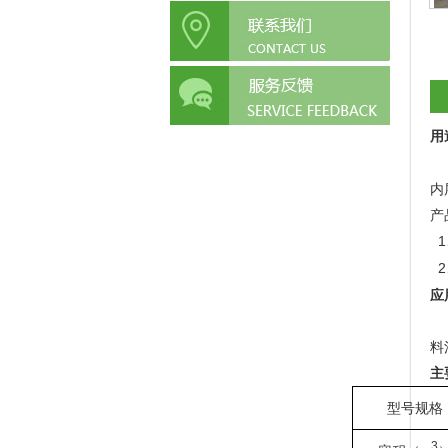
用
内
产
1
2
应
料
主
型号规格
3