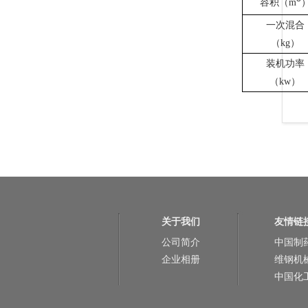
容积（
m
一次混合
（
）
kg
装机功率
（
）
kw
关于我们
友情链
公司简介
中国制
企业相册
维钢机
中国化