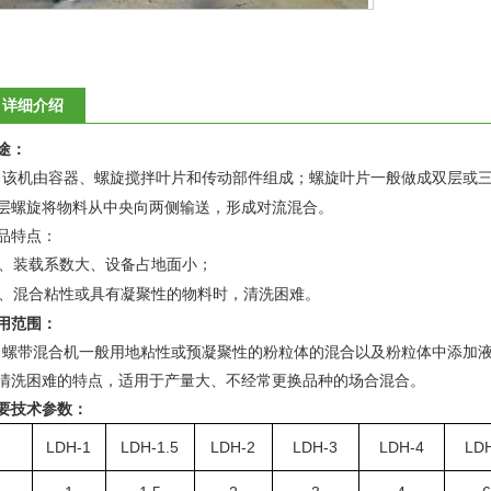
1
2
详细介绍
途：
由容器、螺旋搅拌叶片和传动部件组成；螺旋叶片一般做成双层或
该机
层螺旋将物料从中央向两侧输送，形成对流混合。
品特点：
装载系数大、设备占地面小；
、
混合粘性或具有凝聚性的物料时，清洗困难。
、
用范围：
螺带混合机一般用地粘性或预凝聚性的粉粒体的混合以及粉粒体中添加
清洗困难的特点，适用于产量大、不经常更换品种的场合混合。
要技术参数：
LDH-1
LDH-1.5
LDH-2
LDH-3
LDH-4
LD