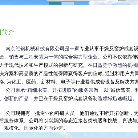
司简介
南京维钢机械科技有限公司是一家
专业从事干燥及窑炉成套
造、销售与工程安装为一体的综合实力型企业
。公司不仅依靠传
力于现代技术和生产模式的创新与研究。
在日益竞争激烈的机械
决方案和高品质的产品性能保障赢得客户的信赖
,
通过和用户共
略
,
为化工、医药、新材料、电子等行业提供成套设备及解决方
公司
秉承“精细求实、开拓进取”的服务宗旨，
以“诚信笃实、
、创新的产品，并已在
干燥及窑炉成套设备
制造领域迅速崛起。
公司现拥有一批专业的科研人员，他们通过不断开拓创新，
后服务体系。公司将以崭新的姿态迎接各类机遇和挑战，真诚与
、规模化、国际化的方向迈进。